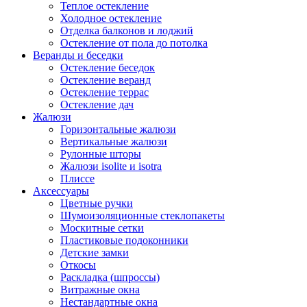
Теплое остекление
Холодное остекление
Отделка балконов и лоджий
Остекление от пола до потолка
Веранды и беседки
Остекление беседок
Остекление веранд
Остекление террас
Остекление дач
Жалюзи
Горизонтальные жалюзи
Вертикальные жалюзи
Рулонные шторы
Жалюзи isolite и isotra
Плиссе
Аксессуары
Цветные ручки
Шумоизоляционные стеклопакеты
Москитные сетки
Пластиковые подоконники
Детские замки
Откосы
Раскладка (шпроссы)
Витражные окна
Нестандартные окна