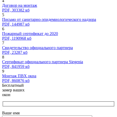
4
Договор на монтаж
PDF, 303382 кб
5
Письмо от санитарно-эпидемиологического надзора
PDF, 144987 кб
6
Пожарный сертификат до 2020
PDF, 1190968 кб
7
Свидетельство официального партнера
PDF, 23287 кб
8
Сертификат официального партнера Siegenia
PDF, 841959 кб
9
Монтаж ПВХ окна
PDF, 860876 кб
Бесплатный
замер ваших
окон
Ваше имя